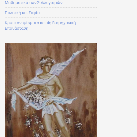
Μαθηματικά των Συλλογισμών
Πολιτική και Σοφία
Κρυπτονομίσματα και 4η Βιομηχανική
Επανάσταση